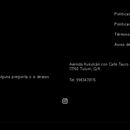
Politica
Politic
Términos
Aviso d
Avenida Kukulcán con Calle Tauro 
77760 Tulum, Q.R.
alguna pregunta o si deseas
Tel: 9983470115
Instagram